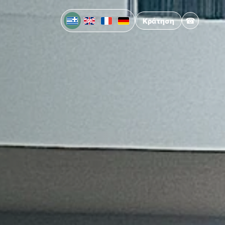
☎
Κράτηση