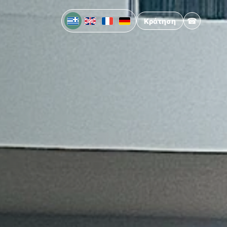
☎
Κράτηση